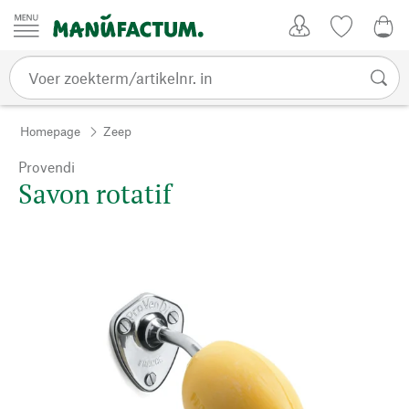
Passer au contenu
Account
Kijklijst
€ 0
Homepage
Zeep
Provendi
Savon rotatif