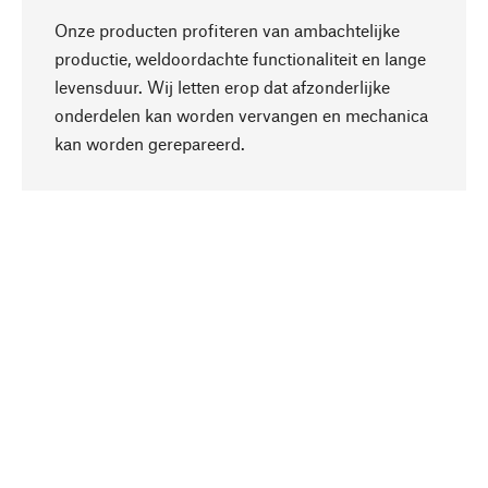
Onze producten profiteren van ambachtelijke
productie, weldoordachte functionaliteit en lange
levensduur. Wij letten erop dat afzonderlijke
onderdelen kan worden vervangen en mechanica
Naar boven
kan worden gerepareerd.
Bewust
Bij onze productkeuze staat de duurzaamheid
centraal. Wij kiezen voor natuurlijke
bestanddelen en materialen, die kunnen worden
verzorgd, evenals op een efficiënt gebruik van
hulpbronnen en sociaal aanvaardbare productie.