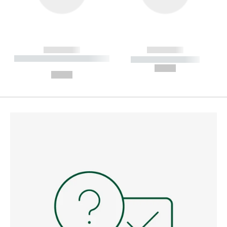
------------
------------
----------- ----------- --------
----------- -----------
---
--,-- €
--,-- €