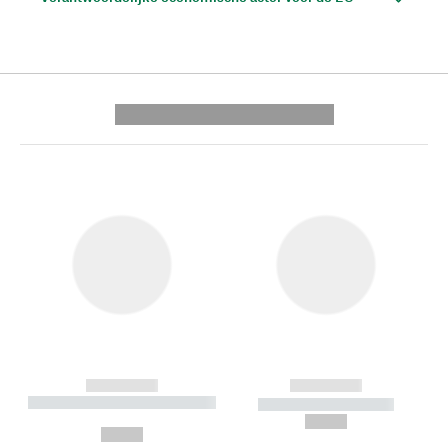
---------- --------------
------------
------------
----------- ----------- --------
----------- -----------
---
--,-- €
--,-- €