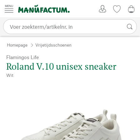
Passer au contenu
Account
Kijklijst
€ 0
Homepage
Vrijetijdsschoenen
Flamingos Life
Roland V.10 unisex sneaker
Wit