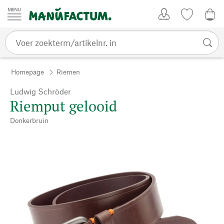
Passer au contenu
Account
Kijklijst
€ 0
Homepage
Riemen
Ludwig Schröder
Riemput gelooid
Donkerbruin