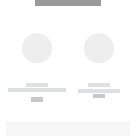
---------- --------------
------------
------------
----------- ----------- --------
----------- -----------
---
--,-- €
--,-- €