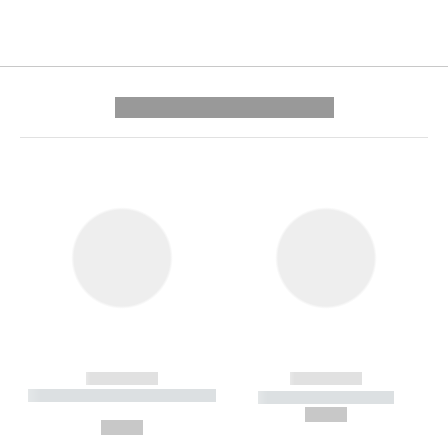
---------- --------------
------------
------------
----------- ----------- --------
----------- -----------
---
--,-- €
--,-- €