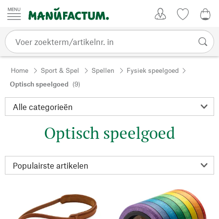
Passer au contenu
Account
Kijklijst
€ 0
Home
Sport & Spel
Spellen
Fysiek speelgoed
Optisch speelgoed
(9)
Optisch speelgoed