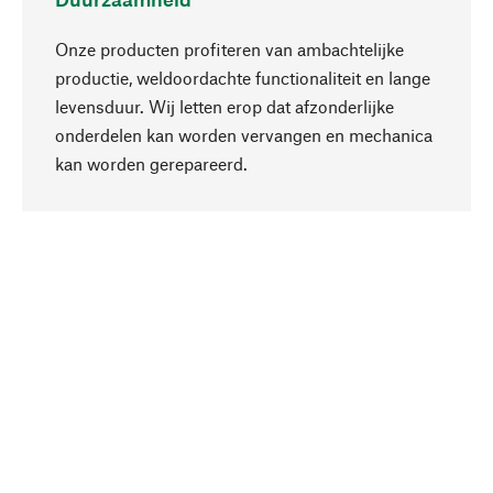
Onze producten profiteren van ambachtelijke
productie, weldoordachte functionaliteit en lange
levensduur. Wij letten erop dat afzonderlijke
onderdelen kan worden vervangen en mechanica
Naar boven
kan worden gerepareerd.
Bewust
Bij onze productkeuze staat de duurzaamheid
centraal. Wij kiezen voor natuurlijke
bestanddelen en materialen, die kunnen worden
verzorgd, evenals op een efficiënt gebruik van
hulpbronnen en sociaal aanvaardbare productie.