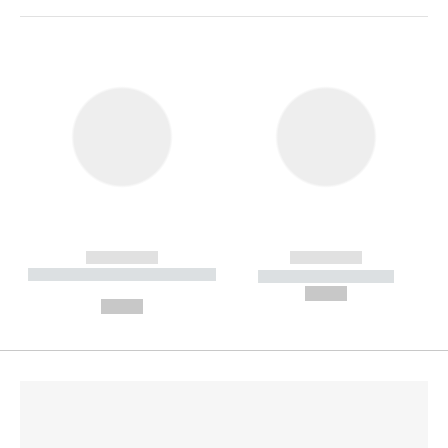
------------
------------
----------- ----------- --------
----------- -----------
---
--,-- €
--,-- €