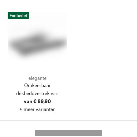
Exclusief
elegante
Omkeerbaar
dekbedovertrek van
van € 89,90
zomerflanel
+ meer varianten
---------- --------------