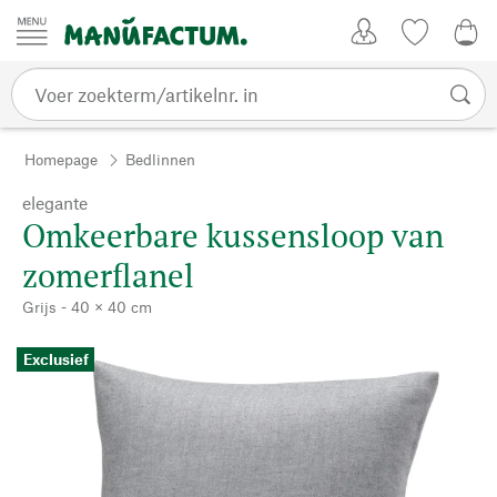
Passer au contenu
Account
Kijklijst
€ 0
Homepage
Bedlinnen
elegante
Omkeerbare kussensloop van
zomerflanel
Grijs - 40 × 40 cm
Exclusief