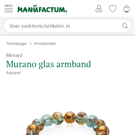
Passer au contenu
Account
Kijklijst
€ 0
Homepage
Armbanden
Ménard
Murano glas armband
Aquarel