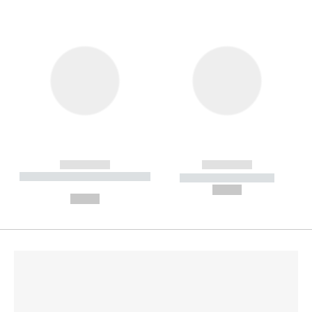
------------
------------
----------- ----------- --------
----------- -----------
---
--,-- €
--,-- €