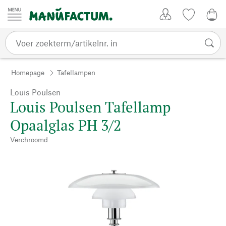
Passer au contenu
Account
Kijklijst
€ 0
Homepage
Tafellampen
Louis Poulsen
Louis Poulsen Tafellamp
Opaalglas PH 3/2
Verchroomd