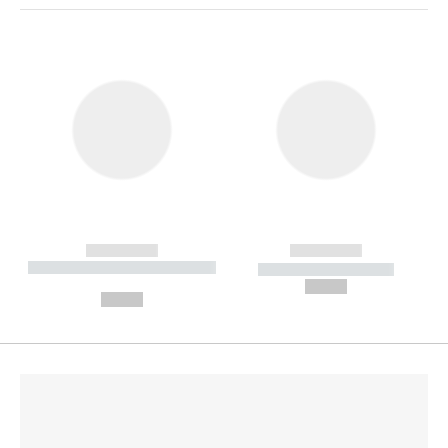
------------
------------
----------- ----------- --------
----------- -----------
---
--,-- €
--,-- €