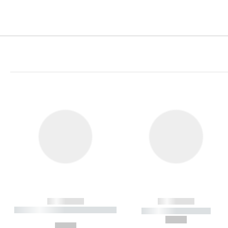
------------
------------
----------- ----------- ----------
----------- -----------
-
--,-- €
--,-- €