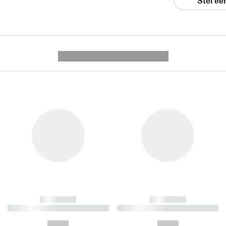
Stel ee
---------- --------------
------------
------------
----------- ----------- ----------
----------- ----------- ----------
-
-
--,-- €
--,-- €