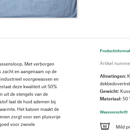
Productinformat
Artikel numme
ussensloop. Met verborgen
 is zacht en aangenaam op de
Afmetingen:
K
s industrieel voorgewassen en
dekbedovertre
estaat deze kwaliteit uit 50%
Gewicht:
Kuss
 uit de stengels van de
Materiaal:
50 %
stof laat de huid ademen bij
 warmte. Het katoen maakt de
Wasvoorschrift
linnen zorgt voor een pluisvrije
ngoed voor zwoele
Mild p