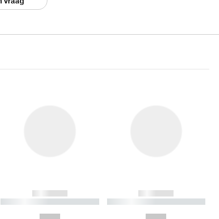
n vraag
------------
------------
----------- ----------- ----------
----------- ----------- ----------
- -----------
-
--,-- €
--,-- €