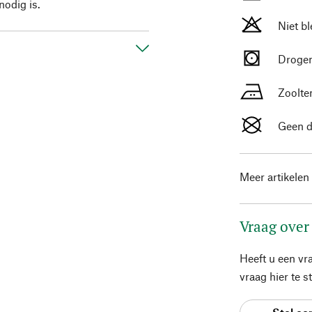
odig is.
Niet b
Drogen
Zoolte
Geen d
Meer artikelen
Vraag over
Heeft u een vr
vraag hier te 