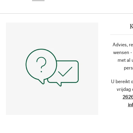
K
Advies, r
wensen - 
met al
pers
U bereikt 
vrijdag
2626
in