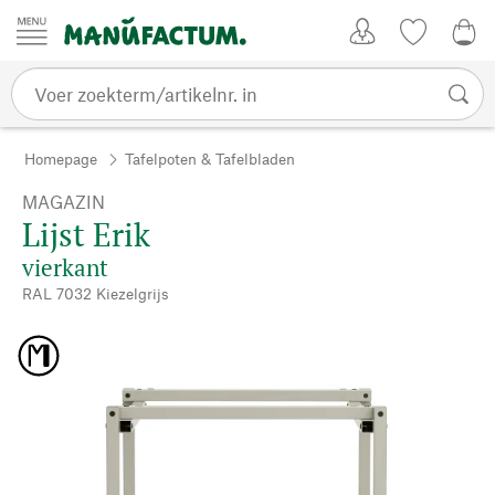
Passer au contenu
Account
Kijklijst
€ 0
Homepage
Tafelpoten & Tafelbladen
MAGAZIN
Lijst Erik
vierkant
RAL 7032 Kiezelgrijs