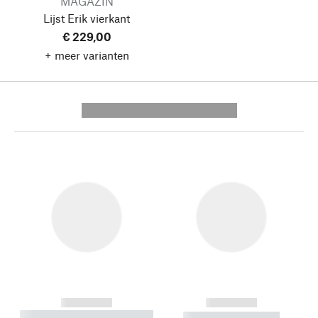
MAGAZIN
Lijst Erik
vierkant
€ 229,00
+ meer varianten
---------- --------------
------------
------------
----------- ----------- --------
----------- -----------