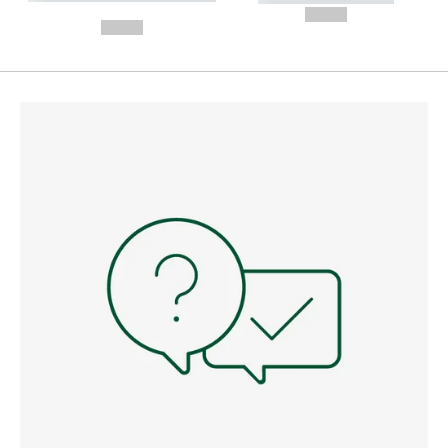
---
--,-- €
--,-- €