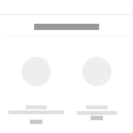
---------- --------------
------------
------------
----------- ----------- --------
----------- -----------
---
--,-- €
--,-- €