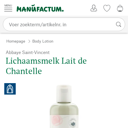
Passer au contenu
Account
Kijklijst
€ 0
Homepage
Body Lotion
Abbaye Saint-Vincent
Lichaamsmelk Lait de
Chantelle