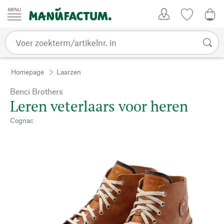
Passer au contenu
Account
Kijklijst
€ 0
Homepage
Laarzen
Benci Brothers
Leren veterlaars voor heren
Cognac