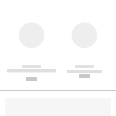
------------
------------
----------- ----------- --------
----------- -----------
---
--,-- €
--,-- €