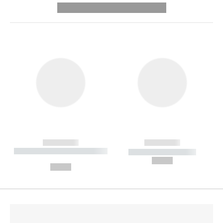
---------- --------------
------------
------------
----------- ----------- --------
----------- -----------
---
--,-- €
--,-- €