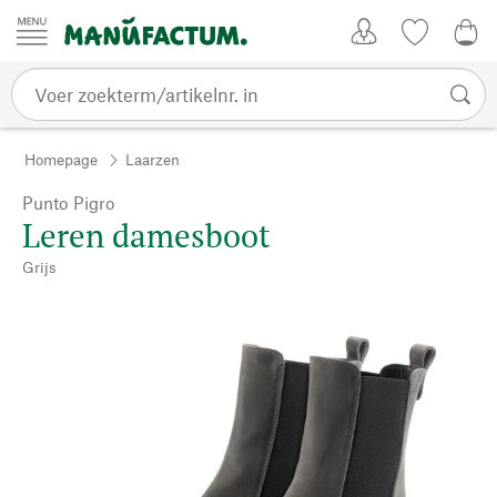
Passer au contenu
Account
Kijklijst
€ 0
Homepage
Laarzen
Punto Pigro
Leren damesboot
Grijs