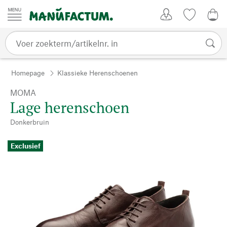
Passer au contenu
Account
Kijklijst
€ 0
Homepage
Klassieke Herenschoenen
MOMA
Lage herenschoen
Donkerbruin
Exclusief