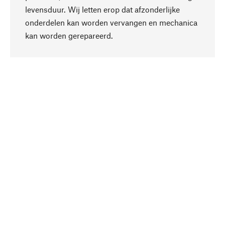
levensduur. Wij letten erop dat afzonderlijke
onderdelen kan worden vervangen en mechanica
Naar boven
kan worden gerepareerd.
Bewust
Bij onze productkeuze staat de duurzaamheid
centraal. Wij kiezen voor natuurlijke
bestanddelen en materialen, die kunnen worden
verzorgd, evenals op een efficiënt gebruik van
hulpbronnen en sociaal aanvaardbare productie.
Geselecteerd