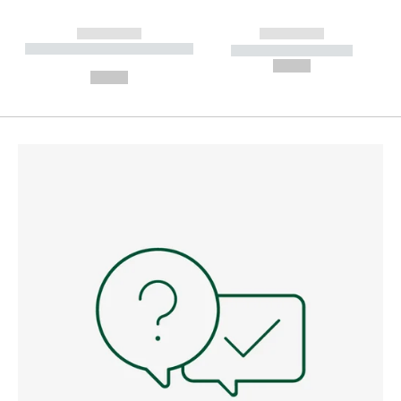
------------
------------
----------- ----------- --------
----------- -----------
---
--,-- €
--,-- €