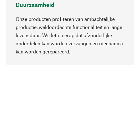
Duurzaamheid
Onze producten profiteren van ambachtelijke
productie, weldoordachte functionaliteit en lange
levensduur. Wij letten erop dat afzonderlijke
onderdelen kan worden vervangen en mechanica
Naar boven
kan worden gerepareerd.
Bewust
Bij onze productkeuze staat de duurzaamheid
centraal. Wij kiezen voor natuurlijke
bestanddelen en materialen, die kunnen worden
verzorgd, evenals op een efficiënt gebruik van
hulpbronnen en sociaal aanvaardbare productie.