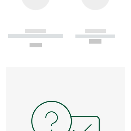
------------
------------
----------- ----------- --------
----------- -----------
---
--,-- €
--,-- €