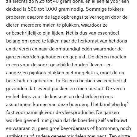
zit slechts zo'n 25 tot 40 gram dons, en alleen al voor een
dekbed is 500 tot 1.000 gram nodig. Sommige fokkers
proberen daarom de lage opbrengst te verhogen door de
dieren meerdere malen te plukken, waardoor ze
onbeschrijfelijke pijn lijden. Het is dus van essentieel
belang om goed te kijken naar de herkomst van het dons
en de veren en naar de omstandigheden waaronder de
ganzen worden gehouden en geplukt. De dieren moeten
in een voor de soort geschikte houderij leven - en
aangezien pijnloos plukken niet mogelijk is, moet dit na
het slachten gebeuren. In Beieren hebben we een bedrijf
gevonden dat levend plukken en ruien uitsluit. De veren
en het dons voor de kussens en dekbedden in ons
assortiment komen van deze boerderij. Het familiebedrijf
fokt voornamelijk voor de vleesproductie. De ganzen
worden gevoed met graan dat de boerderij zelf verbouwt
en waaraan zij geen groeibevorderaars of hormonen, noch
antibiotica of andere geneesmiddelen toevoegt. Ten slotte