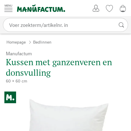
Passer au contenu
Account
Kijklijst
€ 0
Homepage
Bedlinnen
Manufactum
Kussen met ganzenveren en
donsvulling
60 × 60 cm