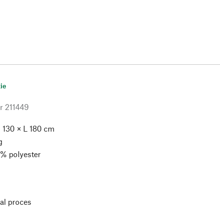
ie
r
211449
 130 × L 180 cm
g
% polyester
l proces