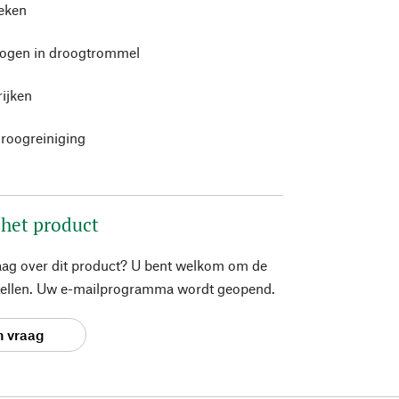
leken
rogen in droogtrommel
rijken
roogreiniging
 het product
aag over dit product? U bent welkom om de
stellen. Uw e-mailprogramma wordt geopend.
n vraag