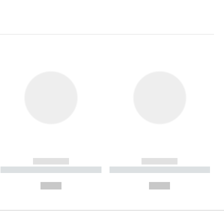
------------
------------
----------- ----------- ----------
----------- ----------- ----------
- -----------
-
--,-- €
--,-- €