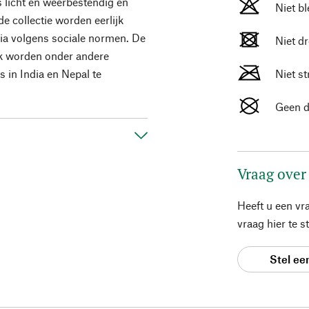
 licht en weerbestendig en
Niet b
 collectie worden eerlijk
ia volgens sociale normen. De
Niet d
k worden onder andere
 in India en Nepal te
Niet st
Geen d
Vraag over
Heeft u een vr
vraag hier te 
Stel ee