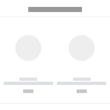
---------- --------------
------------
------------
----------- ----------- ----------
----------- ----------- ----------
-
-
--,-- €
--,-- €