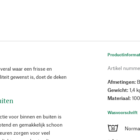
Productinformat
Artikel numme
veral waar een frisse en
iteit gewenst is, doet de deken
Afmetingen:
B
Gewicht:
1,4 k
Materiaal:
100
uiten
Wasvoorschrift
ctie voor binnen en buiten is
otend en gemakkelijk schoon
Normaa
leuren zorgen voor veel