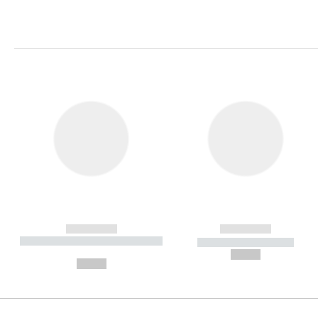
------------
------------
----------- ----------- ----------
----------- -----------
-
--,-- €
--,-- €