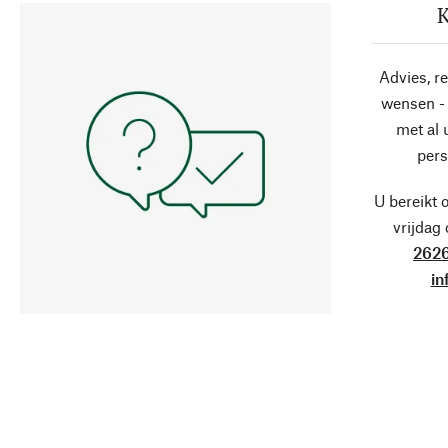
K
Advies, r
wensen - 
met al
pers
U bereikt 
vrijdag
2626
in