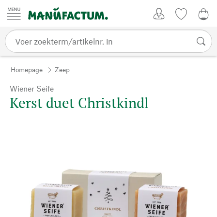
Passer au contenu
Account
Kijklijst
€ 0
Homepage
Zeep
Wiener Seife
Kerst duet Christkindl