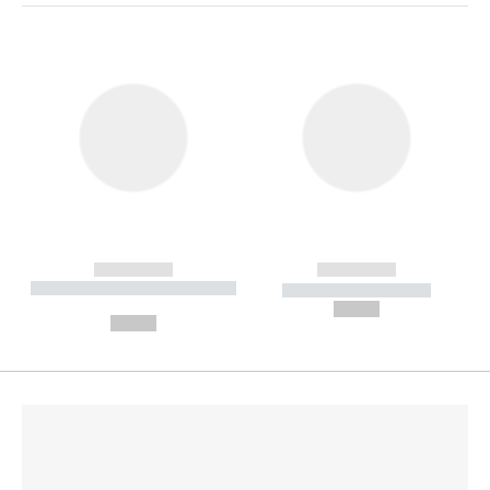
------------
------------
----------- ----------- --------
----------- -----------
---
--,-- €
--,-- €