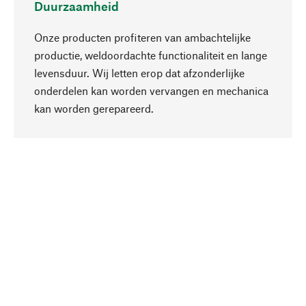
Duurzaamheid
Onze producten profiteren van ambachtelijke
productie, weldoordachte functionaliteit en lange
levensduur. Wij letten erop dat afzonderlijke
onderdelen kan worden vervangen en mechanica
Naar boven
kan worden gerepareerd.
Bewust
Bij onze productkeuze staat de duurzaamheid
centraal. Wij kiezen voor natuurlijke
bestanddelen en materialen, die kunnen worden
verzorgd, evenals op een efficiënt gebruik van
hulpbronnen en sociaal aanvaardbare productie.