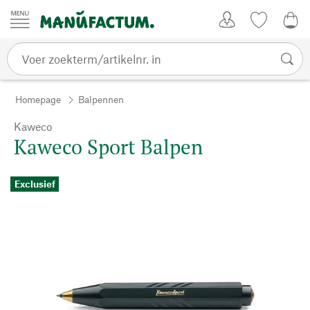
Passer au contenu
Account
Kijklijst
€ 0
Homepage
Balpennen
Kaweco
Kaweco Sport Balpen
Exclusief