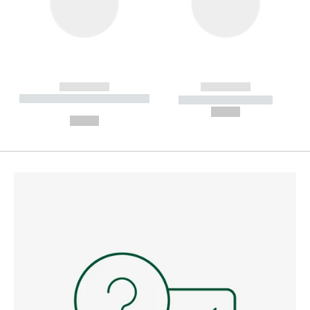
------------
------------
----------- ----------- --------
----------- -----------
---
--,-- €
--,-- €