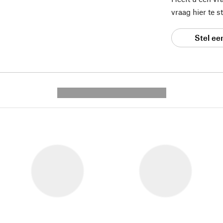
vraag hier te 
Stel ee
---------- --------------