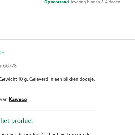
Op voorraad
,
levering binnen 3-4 dagen
ie
r
66778
Gewicht 10 g. Geleverd in een blikken doosje.
 van
Kaweco
 het product
aag over dit product? U bent welkom om de