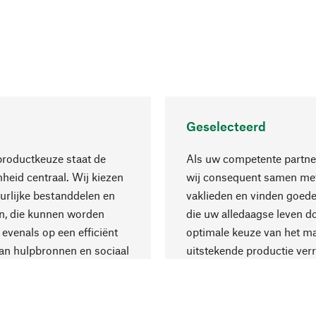
Geselecteerd
productkeuze staat de
Als uw competente partne
eid centraal. Wij kiezen
wij consequent samen met
urlijke bestanddelen en
vaklieden en vinden goede
n, die kunnen worden
die uw alledaagse leven d
 evenals op een efficiënt
optimale keuze van het ma
an hulpbronnen en sociaal
uitstekende productie verr
are productie.