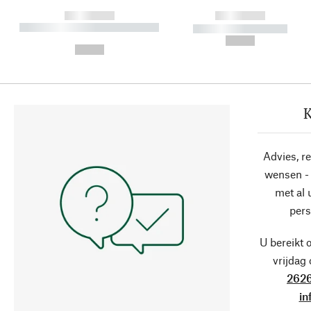
------------
------------
----------- ----------- ----------
----------- -----------
-
--,-- €
--,-- €
K
Advies, r
wensen - 
met al
pers
U bereikt 
vrijdag
2626
in