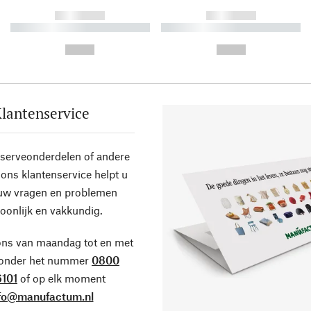
------------
------------
----------- ----------- ----------
----------- ----------- ----------
-
-
--,-- €
--,-- €
lantenservice
eserveonderdelen of andere
ons klantenservice helpt u
 uw vragen en problemen
oonlijk en vakkundig.
ons van maandag tot en met
 onder het nummer
0800
101
of op elk moment
fo@manufactum.nl