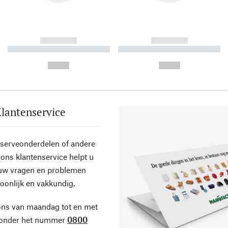
------------
------------
----------- ----------- ----------
----------- ----------- ----------
-
-
--,-- €
--,-- €
lantenservice
eserveonderdelen of andere
ons klantenservice helpt u
 uw vragen en problemen
oonlijk en vakkundig.
ons van maandag tot en met
 onder het nummer
0800