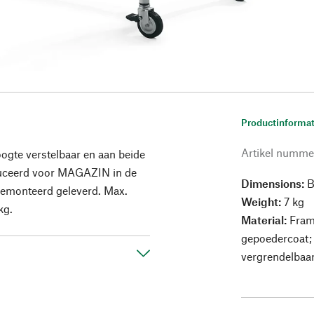
Productinformat
Artikel numme
ogte verstelbaar en aan beide
oduceerd voor MAGAZIN in de
Dimensions:
B
 gemonteerd geleverd. Max.
Weight:
7 kg
kg.
Material:
Frame
gepoedercoat; 
vergrendelbaa