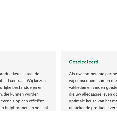
Geselecteerd
productkeuze staat de
Als uw competente partne
eid centraal. Wij kiezen
wij consequent samen met
urlijke bestanddelen en
vaklieden en vinden goede
n, die kunnen worden
die uw alledaagse leven d
 evenals op een efficiënt
optimale keuze van het ma
an hulpbronnen en sociaal
uitstekende productie verr
are productie.