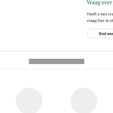
Vraag over
Heeft u een vr
vraag hier te 
Stel ee
---------- --------------