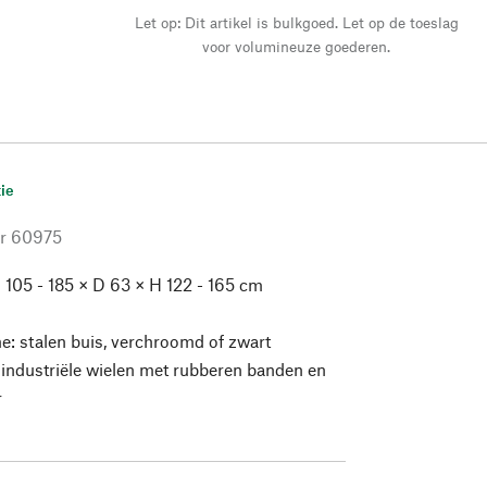
Let op: Dit artikel is bulkgoed. Let op de toeslag
voor volumineuze goederen.
ie
r
60975
 105 - 185 × D 63 × H 122 - 165 cm
: stalen buis, verchroomd of zwart
industriële wielen met rubberen banden en
r