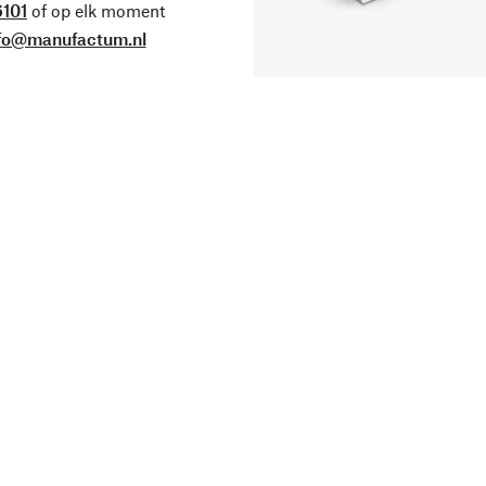
101
of op elk moment
fo@manufactum.nl