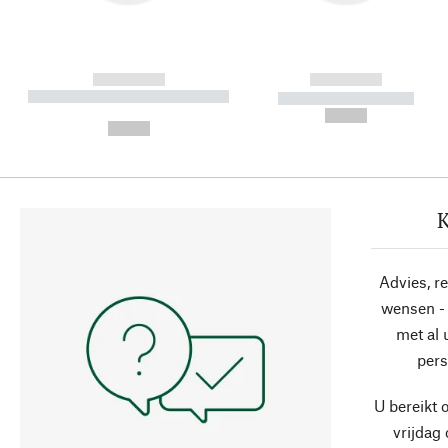
------------
------------
----------- ----------- ----------
----------- -----------
-
--,-- €
--,-- €
K
Advies, r
wensen - 
met al
pers
U bereikt 
vrijdag