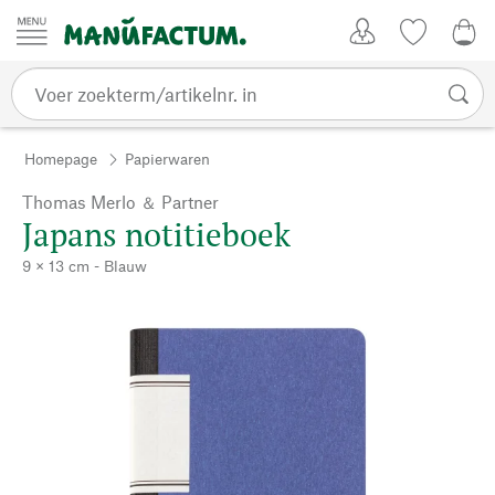
Passer au contenu
Account
Kijklijst
€ 0
Homepage
Papierwaren
Thomas Merlo ＆ Partner
Japans notitieboek
9 × 13 cm - Blauw