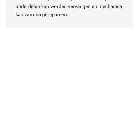
onderdelen kan worden vervangen en mechanica
Naar boven
kan worden gerepareerd.
Bewust
Bij onze productkeuze staat de duurzaamheid
centraal. Wij kiezen voor natuurlijke
bestanddelen en materialen, die kunnen worden
verzorgd, evenals op een efficiënt gebruik van
hulpbronnen en sociaal aanvaardbare productie.
Geselecteerd