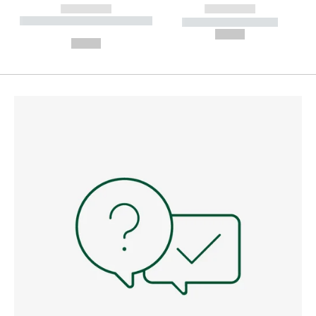
------------
------------
----------- ----------- --------
----------- -----------
---
--,-- €
--,-- €