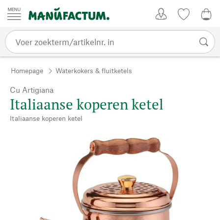
Passer au contenu
Account
Kijklijst
€ 0
Homepage
Waterkokers & fluitketels
Cu Artigiana
Italiaanse koperen ketel
Italiaanse koperen ketel