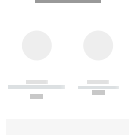
---------- --------------
------------
------------
----------- ----------- --------
----------- -----------
---
--,-- €
--,-- €