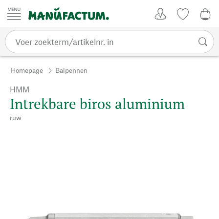
Passer au contenu
Account
Kijklijst
€ 0
Homepage
Balpennen
HMM
Intrekbare biros aluminium
ruw