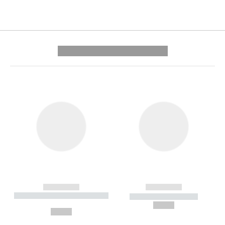
---------- --------------
------------
------------
----------- ----------- --------
----------- -----------
---
--,-- €
--,-- €