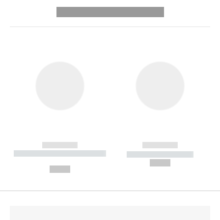
---------- --------------
------------
------------
----------- ----------- --------
----------- -----------
---
--,-- €
--,-- €