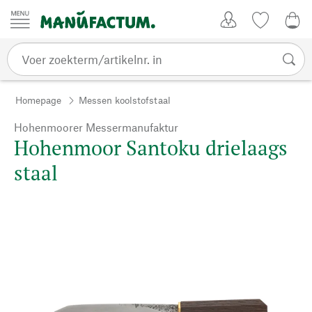
Passer au contenu
Account
Kijklijst
€ 0
Homepage
Messen koolstofstaal
Hohenmoorer Messermanufaktur
Hohenmoor Santoku drielaags
staal