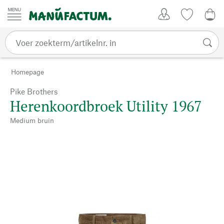
Passer au contenu
Account
Kijklijst
€ 0
Homepage
Pike Brothers
Herenkoordbroek Utility 1967
Medium bruin