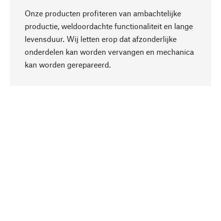
Onze producten profiteren van ambachtelijke
productie, weldoordachte functionaliteit en lange
levensduur. Wij letten erop dat afzonderlijke
onderdelen kan worden vervangen en mechanica
Naar boven
kan worden gerepareerd.
Bewust
Bij onze productkeuze staat de duurzaamheid
centraal. Wij kiezen voor natuurlijke
bestanddelen en materialen, die kunnen worden
verzorgd, evenals op een efficiënt gebruik van
hulpbronnen en sociaal aanvaardbare productie.