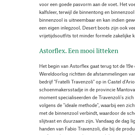
voor een goede pasvorm aan de voet. Het voe
kalfsleer, terwijl de binnentong en binnenzool 
binnenzool is uitneembaar en kan indien ge
een eigen inlegzool. Desert boots zijn ook vee
vrijetijdsoutfits tot minder formele zakelijke 
Astorflex. Een mooi litteken
Het begin van Astorflex gaat terug tot de 19e
Wereldoorlog richtten de afstammelingen va
bedrijf "Fratelli Travenzoli" op in Castel d'Ario
schoenmakersstadje in de provincie Mantova 
moment specialiseerden de Travenzoli's zich
volgens de "ideale methode", waarbij een zic
met de binnenzool verbindt, waardoor de scho
slijtvast en duurzaam zijn. Vandaag de dag lig
handen van Fabio Travenzoli, die bij de prod