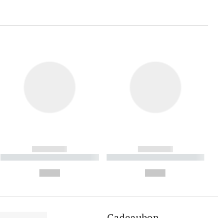
------------
------------
----------- ----------- ----------
----------- ----------- ----------
- -----------
-
--,-- €
--,-- €
Cadeaubon