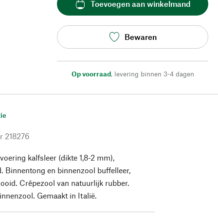
Toevoegen aan winkelmand
Bewaren
Op voorraad
,
levering binnen 3-4 dagen
ie
r
218276
oering kalfsleer (dikte 1,8-2 mm),
 Binnentong en binnenzool buffelleer,
looid. Crêpezool van natuurlijk rubber.
nnenzool. Gemaakt in Italië.