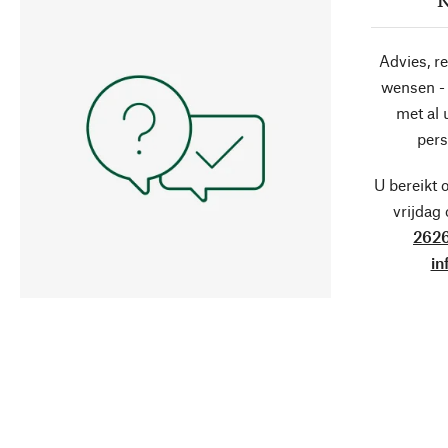
Advies, r
wensen - 
met al
pers
U bereikt 
vrijdag
2626
in