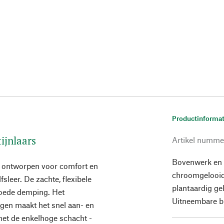
Productinformat
ijnlaars
Artikel numme
Bovenwerk en v
jn: ontworpen voor comfort en
chroomgelooid.
sleer. De zachte, flexibele
plantaardig ge
goede demping. Het
Uitneembare bi
ogen maakt het snel aan- en
 met de enkelhoge schacht -