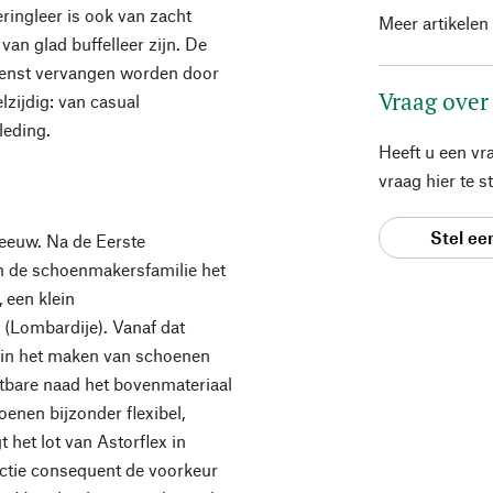
ringleer is ook van zacht
Meer artikelen
van glad buffelleer zijn. De
wenst vervangen worden door
Vraag over
lzijdig: van casual
kleding.
Heeft u een vr
vraag hier te 
Stel ee
 eeuw. Na de Eerste
n de schoenmakersfamilie het
, een klein
(Lombardije). Vanaf dat
 in het maken van schoenen
htbare naad het bovenmateriaal
enen bijzonder flexibel,
t het lot van Astorflex in
uctie consequent de voorkeur