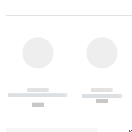
------------
------------
----------- ----------- ----------
----------- -----------
-
--,-- €
--,-- €
K