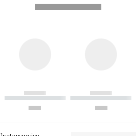
---------- --------------
------------
------------
----------- ----------- ----------
----------- ----------- ----------
-
-
--,-- €
--,-- €
lantenservice