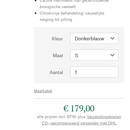
Zachte merinowol: van gecertificeerde
biologische veeteelt
Chloorvrije behandeling: nauwelijks
neiging tot pilling
Kleur
Maat
Aantal
Maattabel
€ 179,00
alle prijzen incl. BTW, plus
Verzendingskosten
CO₂-gecompenseerd verzenden met DHL