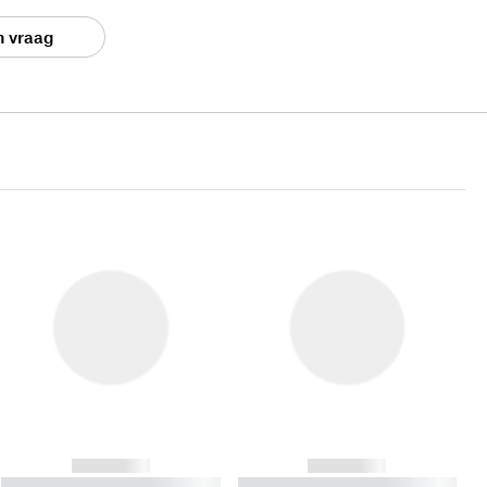
n vraag
------------
------------
----------- ----------- ----------
----------- ----------- ----------