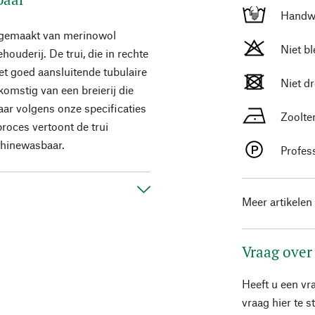
Handw
n gemaakt van merinowol
Niet b
ouderij. De trui, die in rechte
met goed aansluitende tubulaire
Niet d
komstig van een breierij die
daar volgens onze specificaties
Zoolte
proces vertoont de trui
achinewasbaar.
Profes
Meer artikelen
Vraag over
Heeft u een vr
vraag hier te 