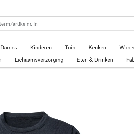
Dames
Kinderen
Tuin
Keuken
Wone
n
Lichaamsverzorging
Eten & Drinken
Fab