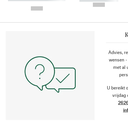
-
--,-- €
--,-- €
K
Advies, r
wensen - 
met al
pers
U bereikt 
vrijdag
2626
in