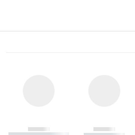
------------
------------
----------- ----------- ----------
----------- -----------