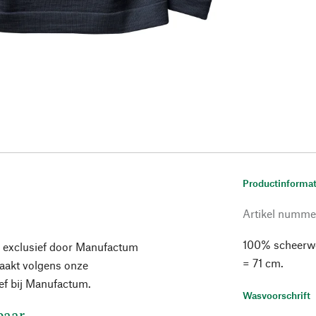
Productinformat
Artikel numme
100% scheerwo
 exclusief door Manufactum
= 71 cm.
maakt volgens onze
ief bij Manufactum.
Wasvoorschrift
baar