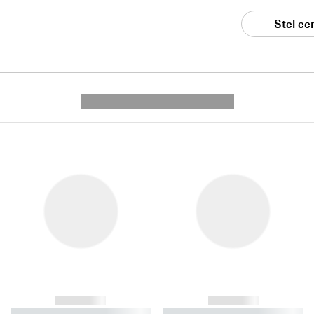
Stel ee
---------- --------------
------------
------------
----------- ----------- ----------
----------- ----------- ----------