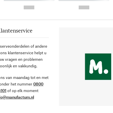
-
-
--,-- €
--,-- €
lantenservice
eserveonderdelen of andere
ons klantenservice helpt u
 uw vragen en problemen
oonlijk en vakkundig.
ons van maandag tot en met
 onder het nummer
0800
101
of op elk moment
fo@manufactum.nl