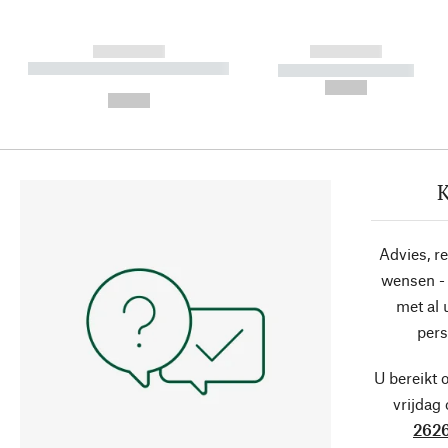
------------
------------
----------- ----------- ----------
----------- -----------
-
--,-- €
--,-- €
K
Advies, r
wensen - 
met al
pers
U bereikt 
vrijdag
2626