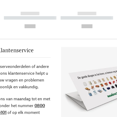
------------
------------
----------- ----------- ----------
----------- ----------- ----------
-
-
--,-- €
--,-- €
lantenservice
eserveonderdelen of andere
ons klantenservice helpt u
 uw vragen en problemen
oonlijk en vakkundig.
ons van maandag tot en met
 onder het nummer
0800
101
of op elk moment