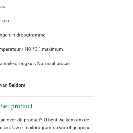
as
leken
rogen in droogtrommel
mperatuur ( 110 °C ) maximum
sionele droogkuis Normaal proces
 van
Seldom
 het product
aag over dit product? U bent welkom om de
stellen. Uw e-mailprogramma wordt geopend.