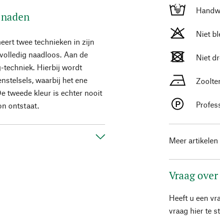
Handw
r naden
Niet b
ert twee technieken in zijn
 volledig naadloos. Aan de
Niet d
-techniek. Hierbij wordt
nstelsels, waarbij het ene
Zoolte
e tweede kleur is echter nooit
Profes
on ontstaat.
Meer artikelen
Vraag over
Heeft u een vr
vraag hier te 