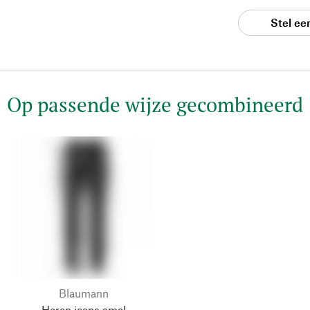
Stel ee
Op passende wijze gecombineerd
Blaumann
Heren jeans smal