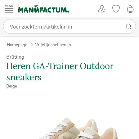
Passer au contenu
Account
Kijklijst
€ 0
Homepage
Vrijetijdsschoenen
Brütting
Heren GA-Trainer Outdoor
sneakers
Beige