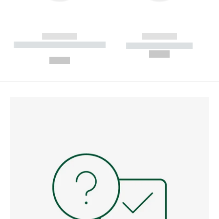
------------
------------
----------- ----------- --------
----------- -----------
---
--,-- €
--,-- €