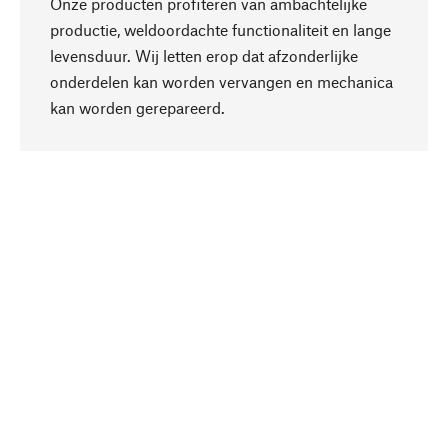
Onze producten profiteren van ambachtelijke
productie, weldoordachte functionaliteit en lange
levensduur. Wij letten erop dat afzonderlijke
onderdelen kan worden vervangen en mechanica
Naar boven
kan worden gerepareerd.
Bewust
Bij onze productkeuze staat de duurzaamheid
centraal. Wij kiezen voor natuurlijke
bestanddelen en materialen, die kunnen worden
verzorgd, evenals op een efficiënt gebruik van
hulpbronnen en sociaal aanvaardbare productie.