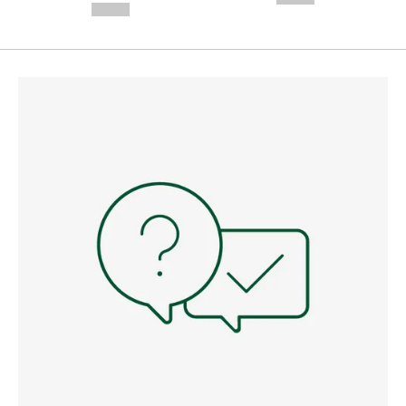
--,-- €