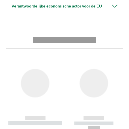
Verantwoordelijke economische actor voor de EU
---------- --------------
------------
------------
----------- ----------- --------
----------- -----------
---
--,-- €