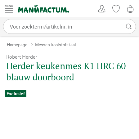
Passer au contenu
Account
Kijklijst
€ 0
Homepage
Messen koolstofstaal
Robert Herder
Herder keukenmes K1 HRC 60
blauw doorboord
Exclusief