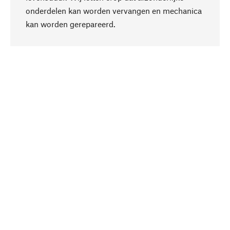
onderdelen kan worden vervangen en mechanica
Naar boven
kan worden gerepareerd.
Bewust
Bij onze productkeuze staat de duurzaamheid
centraal. Wij kiezen voor natuurlijke
bestanddelen en materialen, die kunnen worden
verzorgd, evenals op een efficiënt gebruik van
hulpbronnen en sociaal aanvaardbare productie.
Geselecteerd