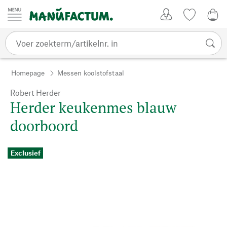
Passer au contenu
Account
Kijklijst
€ 0
Homepage
Messen koolstofstaal
Robert Herder
Herder keukenmes blauw
doorboord
Exclusief