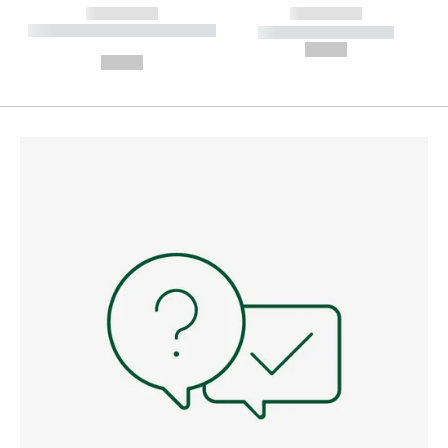
------------
------------
----------- ----------- --------
----------- -----------
---
--,-- €
--,-- €