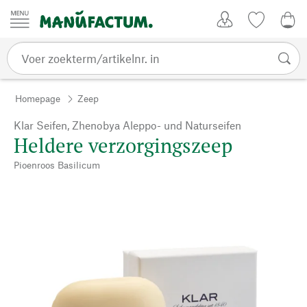
Passer au contenu
Account
Kijklijst
€ 0
Homepage
Zeep
Klar Seifen, Zhenobya Aleppo- und Naturseifen
Heldere verzorgingszeep
Pioenroos Basilicum