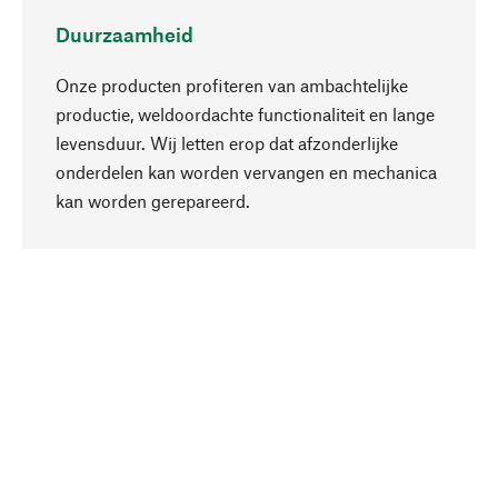
Duurzaamheid
Onze producten profiteren van ambachtelijke
productie, weldoordachte functionaliteit en lange
levensduur. Wij letten erop dat afzonderlijke
onderdelen kan worden vervangen en mechanica
Naar boven
kan worden gerepareerd.
Bewust
Bij onze productkeuze staat de duurzaamheid
centraal. Wij kiezen voor natuurlijke
bestanddelen en materialen, die kunnen worden
verzorgd, evenals op een efficiënt gebruik van
hulpbronnen en sociaal aanvaardbare productie.