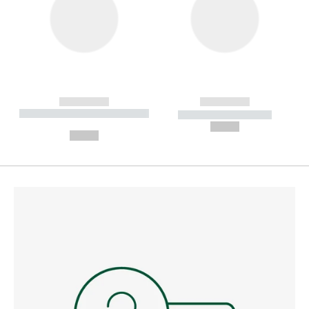
------------
------------
----------- ----------- --------
----------- -----------
---
--,-- €
--,-- €