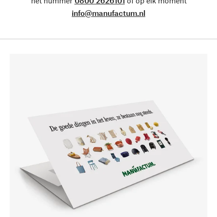
het nummer
0800 2626101
of op elk moment
info@manufactum.nl