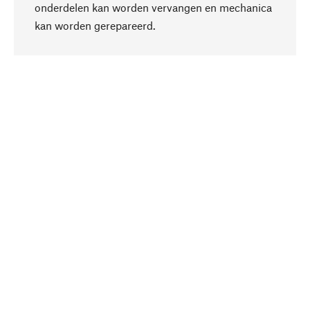
onderdelen kan worden vervangen en mechanica
Naar boven
kan worden gerepareerd.
Bewust
Bij onze productkeuze staat de duurzaamheid
centraal. Wij kiezen voor natuurlijke
bestanddelen en materialen, die kunnen worden
verzorgd, evenals op een efficiënt gebruik van
hulpbronnen en sociaal aanvaardbare productie.
Geselecteerd