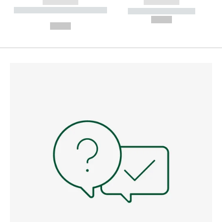
------------
------------
----------- ----------- --------
----------- -----------
---
--,-- €
--,-- €