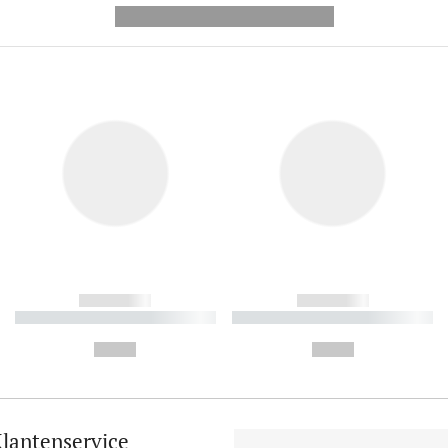
---------- --------------
------------
------------
----------- ----------- ----------
----------- ----------- ----------
-
-
--,-- €
--,-- €
lantenservice