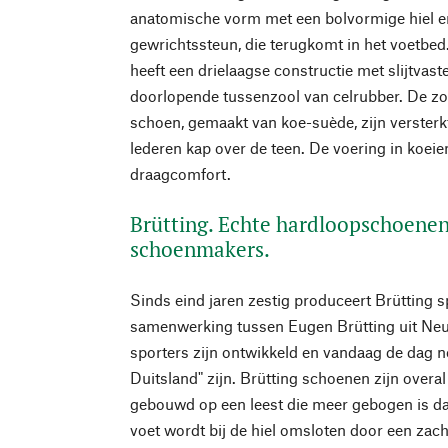
anatomische vorm met een bolvormige hiel 
gewrichtssteun, die terugkomt in het voetbe
heeft een drielaagse constructie met slijtvas
doorlopende tussenzool van celrubber. De zo
schoen, gemaakt van koe-suède, zijn versterkt
lederen kap over de teen. De voering in koei
draagcomfort.
Brütting. Echte hardloopschoene
schoenmakers.
Sinds eind jaren zestig produceert Brütting 
samenwerking tussen Eugen Brütting uit Neu
sporters zijn ontwikkeld en vandaag de dag 
Duitsland" zijn. Brütting schoenen zijn overa
gebouwd op een leest die meer gebogen is dan
voet wordt bij de hiel omsloten door een zac