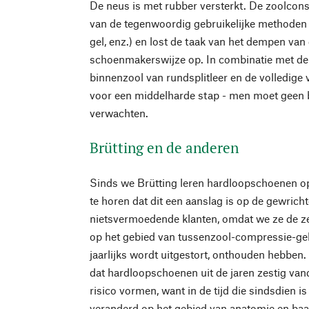
De neus is met rubber versterkt. De zoolcon
van de tegenwoordig gebruikelijke methoden 
gel, enz.) en lost de taak van het dempen van
schoenmakerswijze op. In combinatie met de 
binnenzool van rundsplitleer en de volledige 
voor een middelharde stap - men moet geen 
verwachten.
Brütting en de anderen
Sinds we Brütting leren hardloopschoenen op
te horen dat dit een aanslag is op de gewrich
nietsvermoedende klanten, omdat we ze de z
op het gebied van tussenzool-compressie-gel-z
jaarlijks wordt uitgestort, onthouden hebben.
dat hardloopschoenen uit de jaren zestig va
risico vormen, want in de tijd die sindsdien is
veranderd op het gebied van anatomie en baa