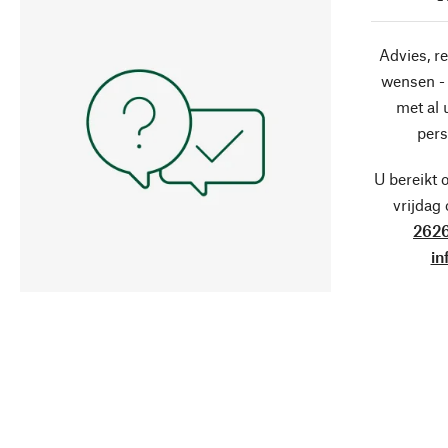
Advies, r
wensen - 
met al
pers
U bereikt 
vrijdag
2626
in