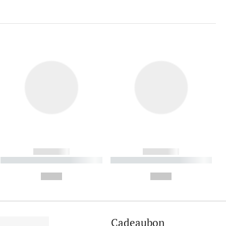
------------
------------
----------- ----------- ----------
----------- ----------- ----------
- -----------
-
--,-- €
--,-- €
Cadeaubon