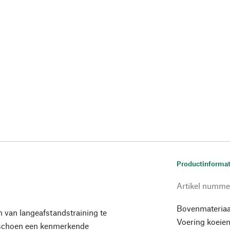
Productinformat
Artikel numme
Bovenmateriaa
 van langeafstandstraining te
Voering koeie
de schoen een kenmerkende