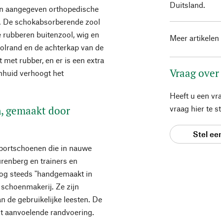
Duitsland.
en aangegeven orthopedische
d. De schokabsorberende zool
te rubberen buitenzool, wig en
Meer artikelen
olrand en de achterkap van de
 met rubber, en er is een extra
Vraag over
enhuid verhoogt het
Heeft u een vr
n, gemaakt door
vraag hier te 
Stel ee
sportschoenen die in nauwe
renberg en trainers en
nog steeds "handgemaakt in
l schoenmakerij. Ze zijn
 de gebruikelijke leesten. De
ht aanvoelende randvoering.