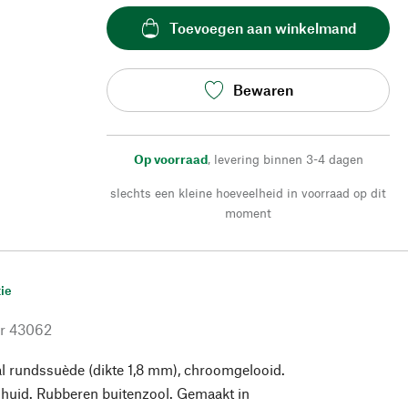
Toevoegen aan winkelmand
Bewaren
Op voorraad
,
levering binnen 3-4 dagen
slechts een kleine hoeveelheid in voorraad op dit
moment
ie
r
43062
l rundssuède (dikte 1,8 mm), chroomgelooid.
nhuid. Rubberen buitenzool. Gemaakt in