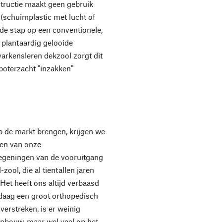
structie maakt geen gebruik
(schuimplastic met lucht of
 de stap op een conventionele,
plantaardig gelooide
varkensleren dekzool zorgt dit
boterzacht "inzakken"
 de markt brengen, krijgen we
ten van onze
egeningen van de vooruitgang
ool, die al tientallen jaren
 Het heeft ons altijd verbaasd
ndaag een groot orthopedisch
 verstreken, is er weinig
nbouw, maar wel veel op het