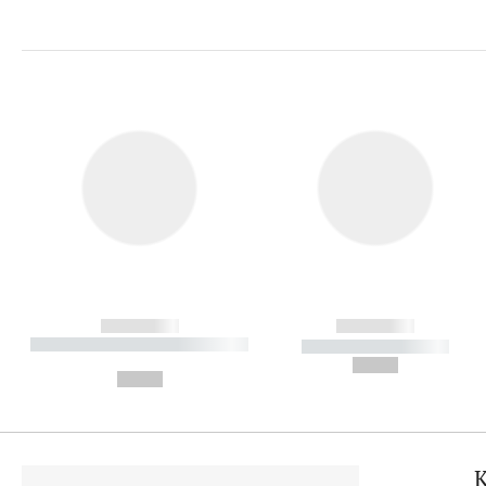
------------
------------
----------- ----------- ----------
----------- -----------
-
--,-- €
--,-- €
K