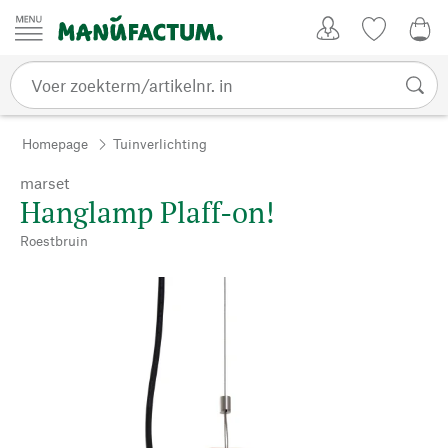
Passer au contenu
Account
Kijklijst
€ 0
Homepage
Tuinverlichting
marset
Hanglamp Plaff-on!
Roestbruin