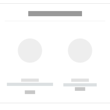
---------- --------------
------------
------------
----------- ----------- --------
----------- -----------
---
--,-- €
--,-- €