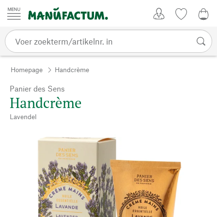
Passer au contenu
Account
Kijklijst
€ 0
Homepage
Handcrème
Panier des Sens
Handcrème
Lavendel