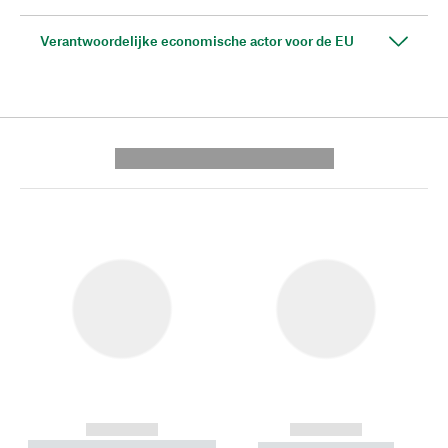
Verantwoordelijke economische actor voor de EU
---------- --------------
------------
------------
----------- ----------- --------
----------- -----------