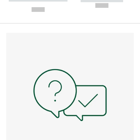
---
--,-- €
--,-- €