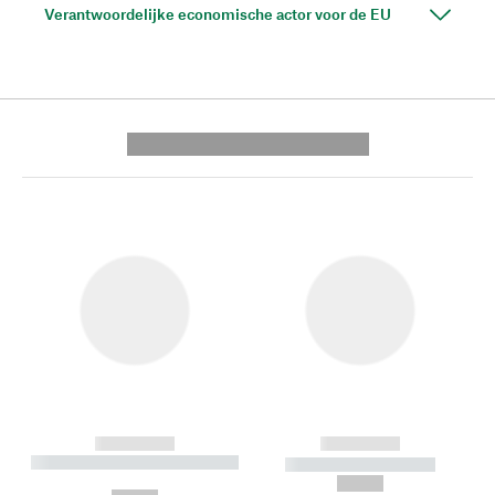
Verantwoordelijke economische actor voor de EU
---------- --------------
------------
------------
----------- ----------- --------
----------- -----------
---
--,-- €