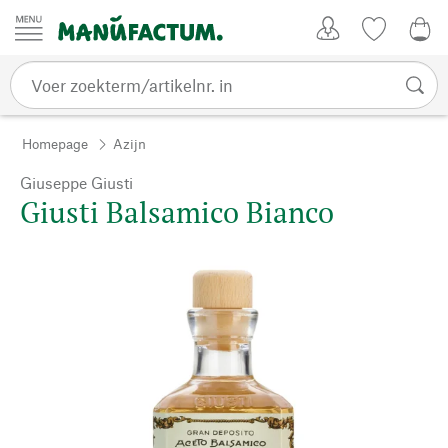
Passer au contenu
Account
Kijklijst
€ 0
Homepage
Azijn
Giuseppe Giusti
Giusti Balsamico Bianco