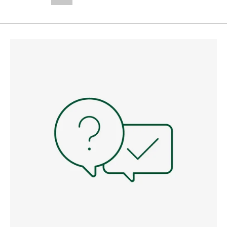
--,-- €