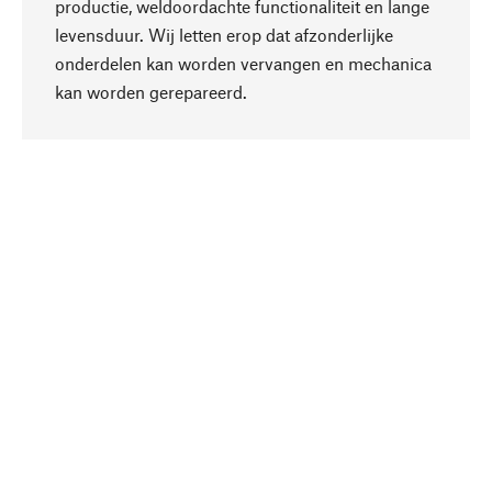
productie, weldoordachte functionaliteit en lange
levensduur. Wij letten erop dat afzonderlijke
onderdelen kan worden vervangen en mechanica
Naar boven
kan worden gerepareerd.
Bewust
Bij onze productkeuze staat de duurzaamheid
centraal. Wij kiezen voor natuurlijke
bestanddelen en materialen, die kunnen worden
verzorgd, evenals op een efficiënt gebruik van
hulpbronnen en sociaal aanvaardbare productie.