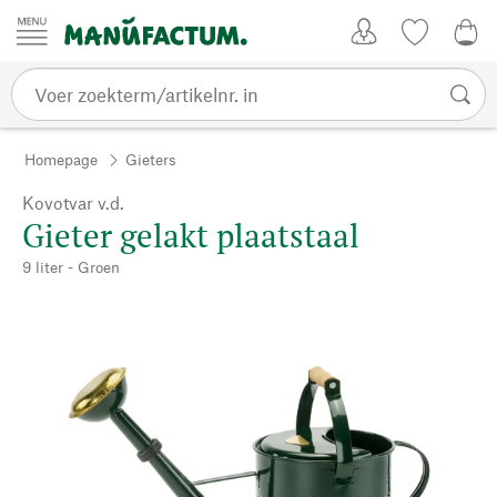
Passer au contenu
Account
Kijklijst
€ 0
Homepage
Gieters
Kovotvar v.d.
Gieter gelakt plaatstaal
9 liter - Groen