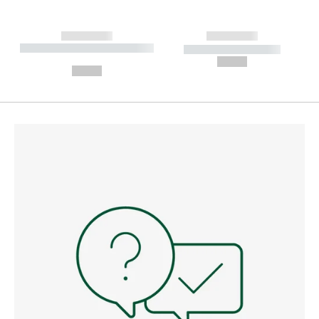
------------
------------
----------- ----------- --------
----------- -----------
---
--,-- €
--,-- €