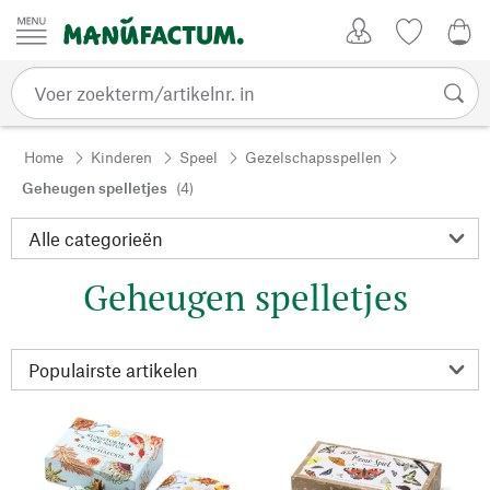
Passer au contenu
Account
Kijklijst
€ 0
Home
Kinderen
Speel
Gezelschapsspellen
Geheugen spelletjes
(4)
Geheugen spelletjes