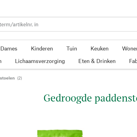
Dames
Kinderen
Tuin
Keuken
Wone
n
Lichaamsverzorging
Eten & Drinken
Fab
stoelen
(2)
Gedroogde paddenst