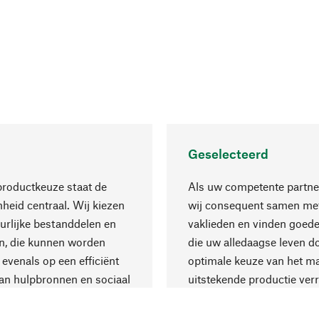
Geselecteerd
productkeuze staat de
Als uw competente partne
eid centraal. Wij kiezen
wij consequent samen met
urlijke bestanddelen en
vaklieden en vinden goede
n, die kunnen worden
die uw alledaagse leven d
 evenals op een efficiënt
optimale keuze van het ma
an hulpbronnen en sociaal
uitstekende productie verr
are productie.