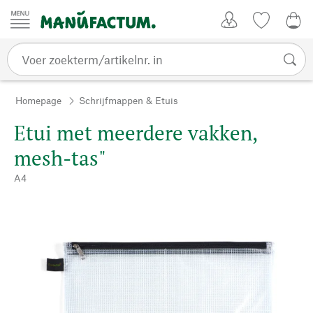
Passer au contenu
Account
Kijklijst
€ 0
Homepage
Schrijfmappen & Etuis
Etui met meerdere vakken,
mesh-tas"
A4