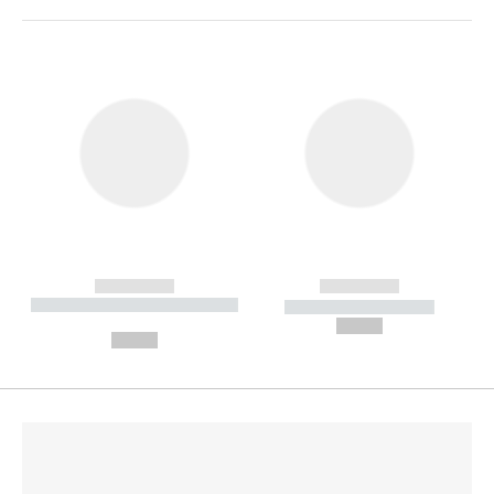
------------
------------
----------- ----------- --------
----------- -----------
---
--,-- €
--,-- €