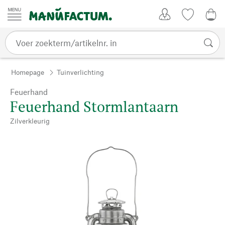
Passer au contenu
Account
Kijklijst
€ 0
Homepage
Tuinverlichting
Feuerhand
Feuerhand Stormlantaarn
Zilverkleurig