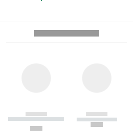
---------- --------------
------------
------------
----------- ----------- --------
----------- -----------
---
--,-- €
--,-- €