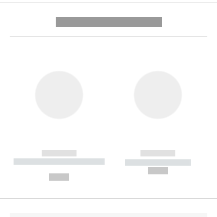
---------- --------------
------------
------------
----------- ----------- --------
----------- -----------
---
--,-- €
--,-- €