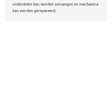
onderdelen kan worden vervangen en mechanica
Naar boven
kan worden gerepareerd.
Bewust
Bij onze productkeuze staat de duurzaamheid
centraal. Wij kiezen voor natuurlijke
bestanddelen en materialen, die kunnen worden
verzorgd, evenals op een efficiënt gebruik van
hulpbronnen en sociaal aanvaardbare productie.
Geselecteerd