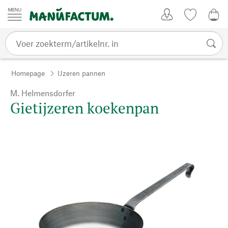
Passer au contenu
Account
Kijklijst
€ 0
Homepage
IJzeren pannen
M. Helmensdorfer
Gietijzeren koekenpan