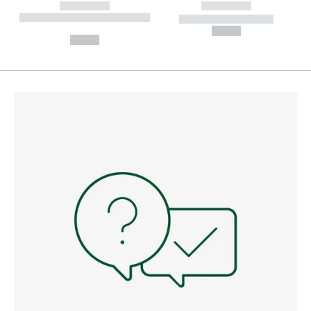
------------
------------
----------- ----------- --------
----------- -----------
---
--,-- €
--,-- €