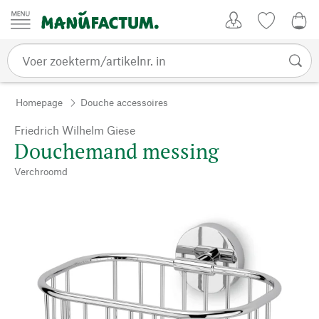
Passer au contenu
Account
Kijklijst
€ 0
Homepage
Douche accessoires
Friedrich Wilhelm Giese
Douchemand messing
Verchroomd