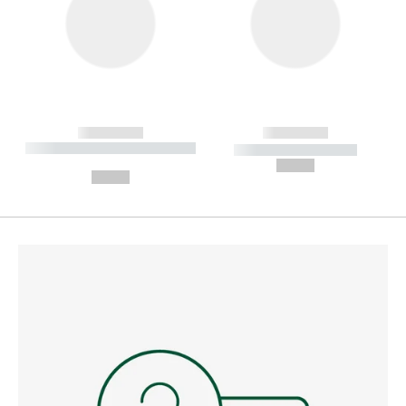
------------
------------
----------- ----------- --------
----------- -----------
---
--,-- €
--,-- €