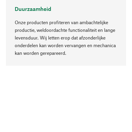
Duurzaamheid
Onze producten profiteren van ambachtelijke
productie, weldoordachte functionaliteit en lange
levensduur. Wij letten erop dat afzonderlijke
onderdelen kan worden vervangen en mechanica
Naar boven
kan worden gerepareerd.
Bewust
Bij onze productkeuze staat de duurzaamheid
centraal. Wij kiezen voor natuurlijke
bestanddelen en materialen, die kunnen worden
verzorgd, evenals op een efficiënt gebruik van
hulpbronnen en sociaal aanvaardbare productie.