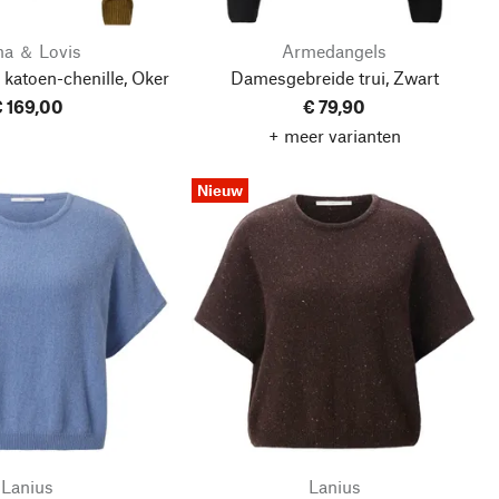
a ＆ Lovis
Armedangels
katoen-chenille, Oker
Damesgebreide trui, Zwart
 169,00
€ 79,90
+ meer varianten
Nieuw
Lanius
Lanius