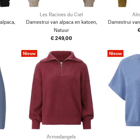
Les Racines du Ciel
Alm
alpaca,
Damestrui van alpaca en katoen,
Damestrui van 
Natuur
€
€ 249,00
Nieuw
Nieuw
Armedangels