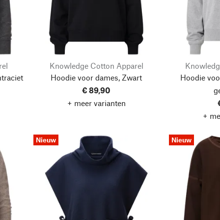
rel
Knowledge Cotton Apparel
Knowledg
traciet
Hoodie voor dames, Zwart
Hoodie voor
€ 89,90
g
+ meer varianten
+ me
Nieuw
Nieuw