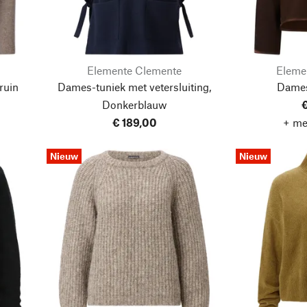
Elemente Clemente
Eleme
ruin
Dames-tuniek met vetersluiting,
Dames
Donkerblauw
€
€ 189,00
+ me
Nieuw
Nieuw