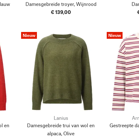
blauw
Damesgebreide troyer, Wijnrood
Da
€ 139,00
Nieuw
Nieuw
Lanius
Ar
l en
Damesgebreide trui van wol en
Gestreepte d
alpaca, Olive