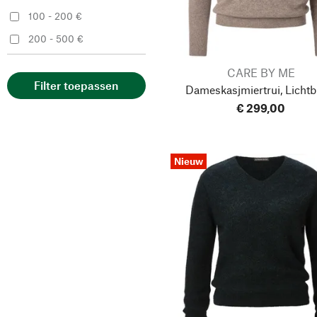
100 - 200 €
Moismont
200 - 500 €
Oska
Rauma Ullvarefabrikk
CARE BY ME
Filter toepassen
Dameskasjmiertrui, Lichtb
Rifò
€ 299,00
Seldom
Stapf
Nieuw