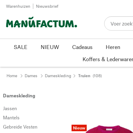
Passer au contenu
Warenhuizen
Nieuwsbrief
SALE
NIEUW
Cadeaus
Heren
Koffers & Lederware
Home
Dames
Dameskleding
Truien
(108)
Dameskleding
Jassen
Mantels
Gebreide Vesten
Nieuw