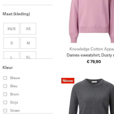
Maat (kleding)
XS/S
XS
S
M
Knowledge Cotton Appa
Dames-sweatshirt, Dusty 
L
XL
€ 79,90
Kleur
XXL
0 (34)
Blauw
Nieuw
34
36
Bleu
Bruin
38
40
Grijs
Groen