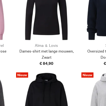
rel
Alma ＆ Lovis
rose
Dames-shirt met lange mouwen,
Oversized 
Zwart
Do
€ 84,90
€
Nieuw
Nieuw