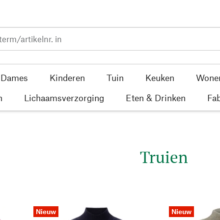
Dames
Kinderen
Tuin
Keuken
Wone
n
Lichaamsverzorging
Eten & Drinken
Fab
Truien
Nieuw
Nieuw