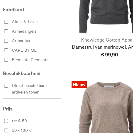
42
44
Paars
Fabrikant
Roze
1 (36)
1 (38)
Alma ＆ Lovis
Wit
Armedangels
2 (38)
3 (40)
Zwart
Knowledge Cotton Appa
Armor lux
Damestrui van merinowol, An
3 (44)
CARE BY ME
4 (42)
€ 99,90
Elemente Clemente
5 (44)
6 (46)
Eribé
Beschikbaarheid
Inti Knitwear
0 (34/36)
I (36-40)
Nieuw
Direct beschikbare
Jan ’n June
artikelen tonen
Knowledge Cotton
II (42-46)
2 (40/42)
Apparel
Prijs
Lanius
4 (46/48)
tot € 50
Les Racines du Ciel
50 - 100 €
Merz b. Schwanen