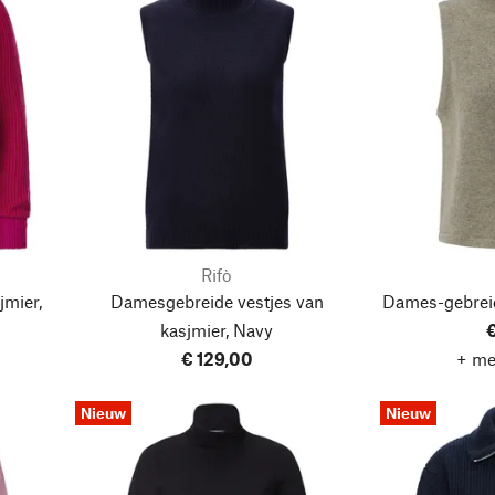
Rifò
jmier,
Damesgebreide vestjes van
Dames-gebreid
kasjmier, Navy
€
€ 129,00
+ me
Nieuw
Nieuw