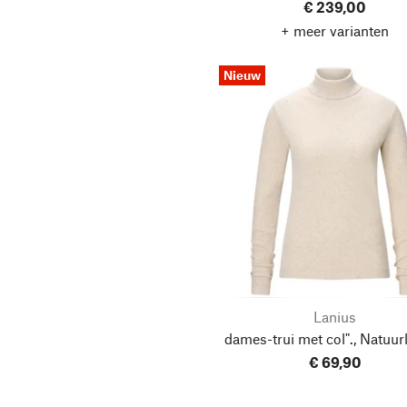
€ 239,00
+ meer varianten
Nieuw
Lanius
dames-trui met col"., Natuurl
€ 69,90