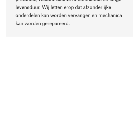
levensduur. Wij letten erop dat afzonderlijke
onderdelen kan worden vervangen en mechanica
Naar boven
kan worden gerepareerd.
Bewust
Bij onze productkeuze staat de duurzaamheid
centraal. Wij kiezen voor natuurlijke
bestanddelen en materialen, die kunnen worden
verzorgd, evenals op een efficiënt gebruik van
hulpbronnen en sociaal aanvaardbare productie.
Geselecteerd