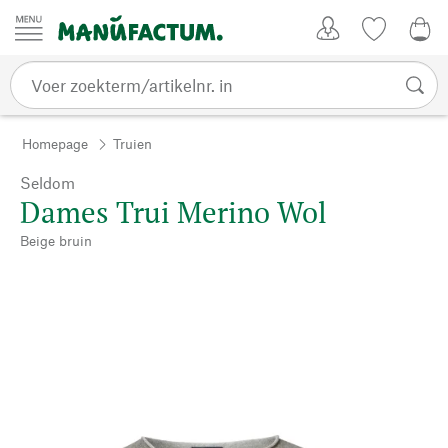
Passer au contenu
Account
Kijklijst
€ 0
Homepage
Truien
Seldom
Dames Trui Merino Wol
Beige bruin