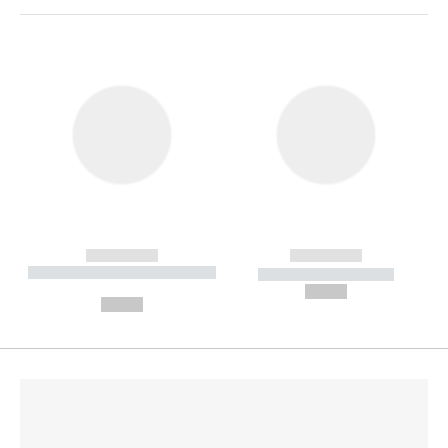
------------
------------
----------- ----------- --------
----------- -----------
---
--,-- €
--,-- €