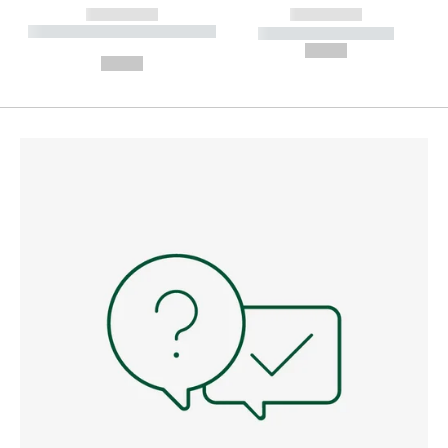
------------
------------
----------- ----------- --------
----------- -----------
---
--,-- €
--,-- €