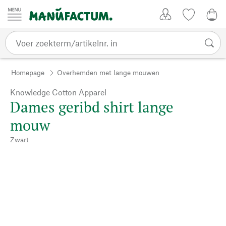
Passer au contenu
Account
Kijklijst
€ 0
Homepage
Overhemden met lange mouwen
Knowledge Cotton Apparel
Dames geribd shirt lange
mouw
Zwart