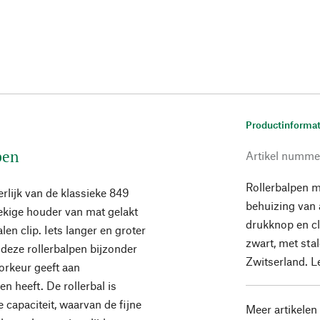
Productinformat
pen
Artikel numme
Rollerbalpen 
rlijk van de klassieke 849
behuizing van 
ekige houder van mat gelakt
drukknop en cli
 clip. Iets langer en groter
zwart, met sta
 deze rollerbalpen bijzonder
Zwitserland. L
orkeur geeft aan
 heeft. De rollerbal is
 capaciteit, waarvan de fijne
Meer artikelen