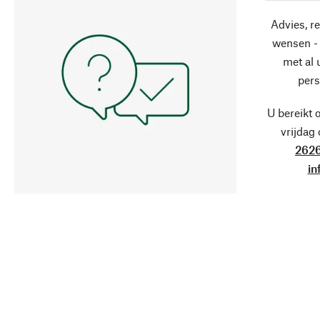
Advies, r
wensen - 
met al
pers
U bereikt 
vrijdag
2626
in