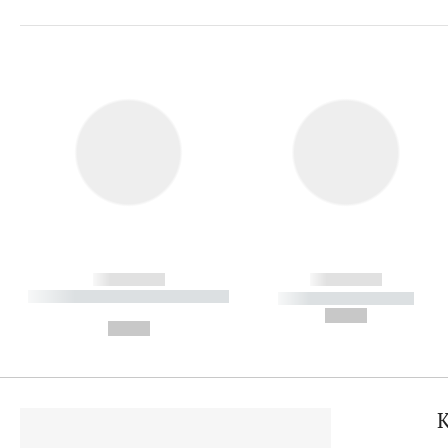
------------
------------
----------- ----------- ----------
----------- -----------
-
--,-- €
--,-- €
K