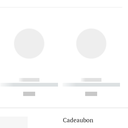
------------
------------
----------- ----------- ----------
----------- ----------- ----------
- -----------
-
--,-- €
--,-- €
Cadeaubon