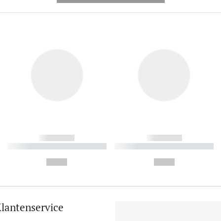
------------
------------
----------- ----------- ----------
----------- ----------- ----------
-
-
--,-- €
--,-- €
lantenservice