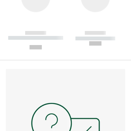
------------
------------
----------- ----------- --------
----------- -----------
---
--,-- €
--,-- €