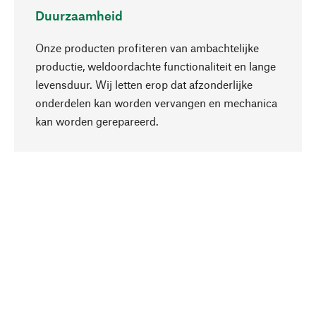
Duurzaamheid
Onze producten profiteren van ambachtelijke
productie, weldoordachte functionaliteit en lange
levensduur. Wij letten erop dat afzonderlijke
onderdelen kan worden vervangen en mechanica
Naar boven
kan worden gerepareerd.
Bewust
Bij onze productkeuze staat de duurzaamheid
centraal. Wij kiezen voor natuurlijke
bestanddelen en materialen, die kunnen worden
verzorgd, evenals op een efficiënt gebruik van
hulpbronnen en sociaal aanvaardbare productie.