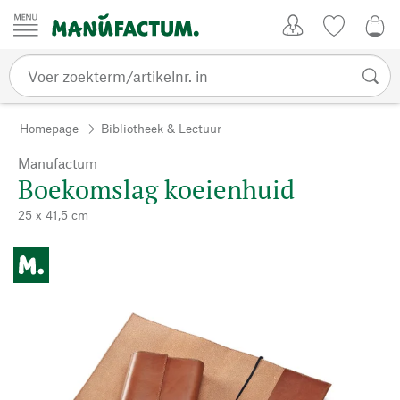
Passer au contenu
Account
Kijklijst
€ 0
Homepage
Bibliotheek & Lectuur
Manufactum
Boekomslag koeienhuid
25 x 41,5 cm